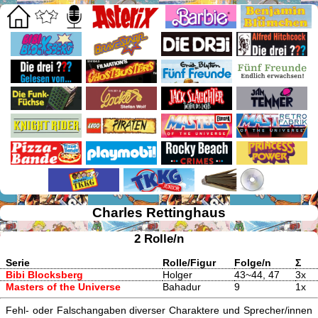
Charles Rettinghaus
2 Rolle/n
Serie
Rolle/Figur
Folge/n
Σ
Bibi Blocksberg
Holger
43~44, 47
3x
Masters of the Universe
Bahadur
9
1x
Fehl- oder Falschangaben diverser Charaktere und Sprecher/innen