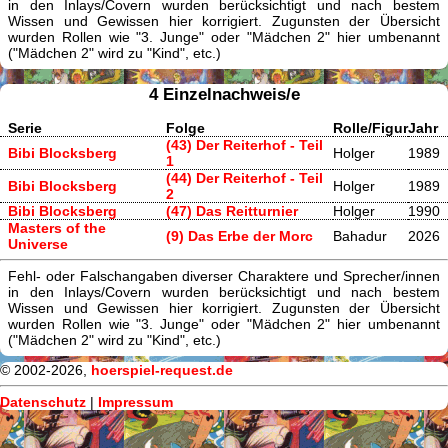
in den Inlays/Covern wurden berücksichtigt und nach bestem
Wissen und Gewissen hier korrigiert. Zugunsten der Übersicht
wurden Rollen wie "3. Junge" oder "Mädchen 2" hier umbenannt
("Mädchen 2" wird zu "Kind", etc.)
4 Einzelnachweis/e
Serie
Folge
Rolle/Figur
Jahr
(43) Der Reiterhof - Teil
Bibi Blocksberg
Holger
1989
1
(44) Der Reiterhof - Teil
Bibi Blocksberg
Holger
1989
2
Bibi Blocksberg
(47) Das Reitturnier
Holger
1990
Masters of the
(9) Das Erbe der Morc
Bahadur
2026
Universe
Fehl- oder Falschangaben diverser Charaktere und Sprecher/innen
in den Inlays/Covern wurden berücksichtigt und nach bestem
Wissen und Gewissen hier korrigiert. Zugunsten der Übersicht
wurden Rollen wie "3. Junge" oder "Mädchen 2" hier umbenannt
("Mädchen 2" wird zu "Kind", etc.)
© 2002-2026,
hoerspiel-request.de
Datenschutz
|
Impressum