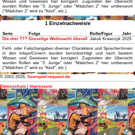
Wissen und Gewissen hier korrigiert. Zugunsten der Übersicht
wurden Rollen wie "3. Junge" oder "Mädchen 2" hier umbenannt
("Mädchen 2" wird zu "Kind", etc.)
1 Einzelnachweis/e
Serie
Folge
Rolle/Figur
Jahr
Die drei ???
Gruselige Weihnacht überall
Jakub Krawczyk
2025
Fehl- oder Falschangaben diverser Charaktere und Sprecher/innen
in den Inlays/Covern wurden berücksichtigt und nach bestem
Wissen und Gewissen hier korrigiert. Zugunsten der Übersicht
wurden Rollen wie "3. Junge" oder "Mädchen 2" hier umbenannt
("Mädchen 2" wird zu "Kind", etc.)
© 2002-2026,
hoerspiel-request.de
Datenschutz
|
Impressum