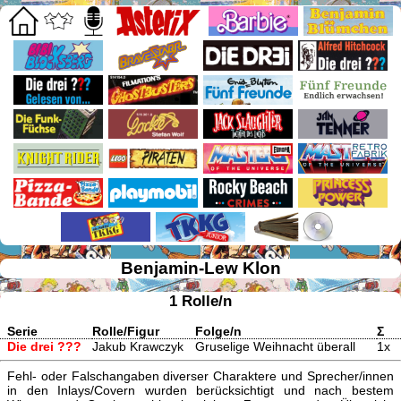
Benjamin-Lew Klon
1 Rolle/n
Serie
Rolle/Figur
Folge/n
Σ
Die drei ???
Jakub Krawczyk
Gruselige Weihnacht überall
1x
Fehl- oder Falschangaben diverser Charaktere und Sprecher/innen
in den Inlays/Covern wurden berücksichtigt und nach bestem