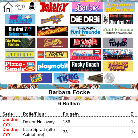
Barbara Focke
6 Rolle/n
Serie
Rolle/Figur
Folge/n
Σ
Die drei
Doktor Holloway
136
1x
???
Die drei
Elsie Spratt (alte
33
1x
???
Aufnahme)