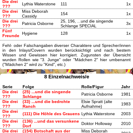
Die drei
Lythia Waterstone
111
1x
???
Die drei
Miss Deborah
154
1x
???
Cassidy
Die drei
25, 196, ...und die singende
Patricia Osborne
3x
???
Schlange SPECIAL
Fünf
Hygiene
128
1x
Freunde
Fehl- oder Falschangaben diverser Charaktere und Sprecher/innen
in den Inlays/Covern wurden berücksichtigt und nach bestem
Wissen und Gewissen hier korrigiert. Zugunsten der Übersicht
wurden Rollen wie "3. Junge" oder "Mädchen 2" hier umbenannt
("Mädchen 2" wird zu "Kind", etc.)
8 Einzelnachweis/e
Serie
Folge
Rolle/Figur
Jahr
Die drei
(25) ...und die singende
Patricia Osborne
1981
???
Schlange
Die drei
(33) ...und die bedrohte
Elsie Spratt (alte
1983
???
Ranch
Aufnahme)
Die drei
(111) Die Höhle des Grauens
Lythia Waterstone
2003
???
Die drei
(136) ...und das versunkene
Doktor Holloway
2010
???
Dorf
Die drei
(154) Botschaft aus der
Miss Deborah