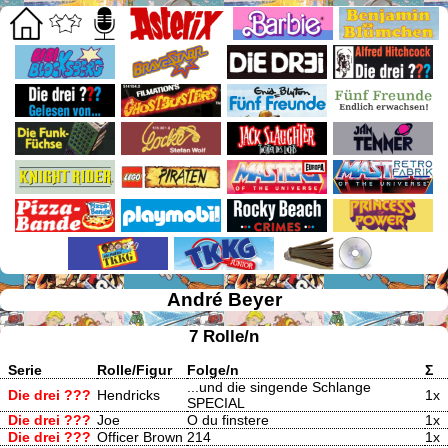
André Beyer
7 Rolle/n
Serie
Rolle/Figur
Folge/n
Σ
...und die singende Schlange
Die drei ???
Hendricks
1x
SPECIAL
Die drei ???
Joe
O du finstere
1x
Die drei ???
Officer Brown
214
1x