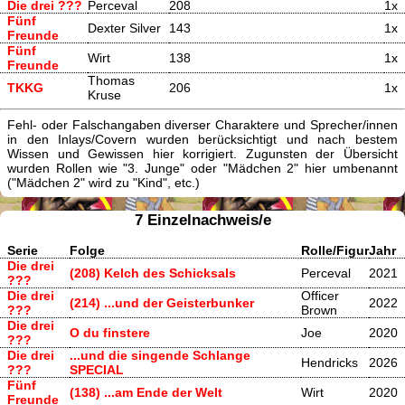
Die drei ???
Perceval
208
1x
Fünf
Dexter Silver
143
1x
Freunde
Fünf
Wirt
138
1x
Freunde
Thomas
TKKG
206
1x
Kruse
Fehl- oder Falschangaben diverser Charaktere und Sprecher/innen
in den Inlays/Covern wurden berücksichtigt und nach bestem
Wissen und Gewissen hier korrigiert. Zugunsten der Übersicht
wurden Rollen wie "3. Junge" oder "Mädchen 2" hier umbenannt
("Mädchen 2" wird zu "Kind", etc.)
7 Einzelnachweis/e
Serie
Folge
Rolle/Figur
Jahr
Die drei
(208) Kelch des Schicksals
Perceval
2021
???
Die drei
Officer
(214) ...und der Geisterbunker
2022
???
Brown
Die drei
O du finstere
Joe
2020
???
Die drei
...und die singende Schlange
Hendricks
2026
???
SPECIAL
Fünf
(138) ...am Ende der Welt
Wirt
2020
Freunde