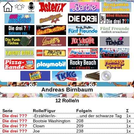
Andreas Birnbaum
12 Rolle/n
Serie
Rolle/Figur
Folge/n
Σ
Die drei ???
-Erzähler/in-
...und der schwarze Tag
1x
Die drei ???
Bootsie Washington
208
1x
Die drei ???
Clown
209
1x
Die drei ???
Joe
238
1x