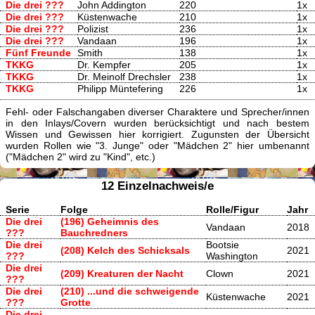
Die drei ???
John Addington
220
1x
Die drei ???
Küstenwache
210
1x
Die drei ???
Polizist
236
1x
Die drei ???
Vandaan
196
1x
Fünf Freunde
Smith
138
1x
TKKG
Dr. Kempfer
205
1x
TKKG
Dr. Meinolf Drechsler
238
1x
TKKG
Philipp Müntefering
226
1x
Fehl- oder Falschangaben diverser Charaktere und Sprecher/innen
in den Inlays/Covern wurden berücksichtigt und nach bestem
Wissen und Gewissen hier korrigiert. Zugunsten der Übersicht
wurden Rollen wie "3. Junge" oder "Mädchen 2" hier umbenannt
("Mädchen 2" wird zu "Kind", etc.)
12 Einzelnachweis/e
Serie
Folge
Rolle/Figur
Jahr
Die drei
(196) Geheimnis des
Vandaan
2018
???
Bauchredners
Die drei
Bootsie
(208) Kelch des Schicksals
2021
???
Washington
Die drei
(209) Kreaturen der Nacht
Clown
2021
???
Die drei
(210) ...und die schweigende
Küstenwache
2021
???
Grotte
Die drei