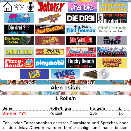
Alen Tsitak
1 Rolle/n
Serie
Rolle/Figur
Folge/n
Σ
Die drei ???
Polizist
236
1x
Fehl- oder Falschangaben diverser Charaktere und Sprecher/innen
in den Inlays/Covern wurden berücksichtigt und nach bestem