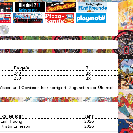
Folge/n
Σ
240
1x
239
1x
issen und Gewissen hier korrigiert. Zugunsten der Übersicht
Rolle/Figur
Jahr
Linh Huong
2026
Kristin Emerson
2026