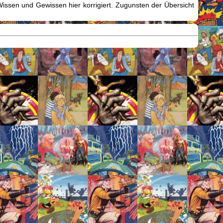
issen und Gewissen hier korrigiert. Zugunsten der Übersicht