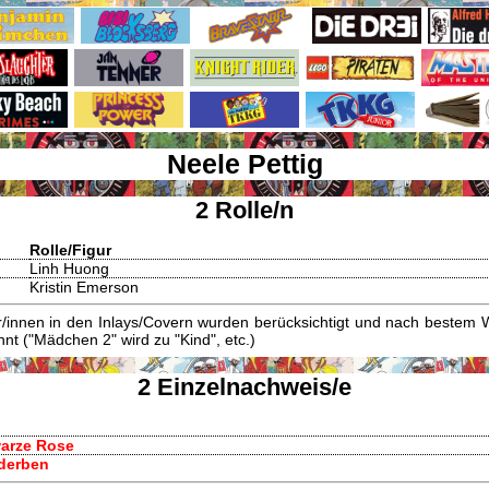
Neele Pettig
2 Rolle/n
Rolle/Figur
Linh Huong
Kristin Emerson
innen in den Inlays/Covern wurden berücksichtigt und nach bestem W
t ("Mädchen 2" wird zu "Kind", etc.)
2 Einzelnachweis/e
warze Rose
rderben