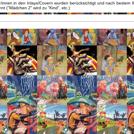
innen in den Inlays/Covern wurden berücksichtigt und nach bestem W
t ("Mädchen 2" wird zu "Kind", etc.)