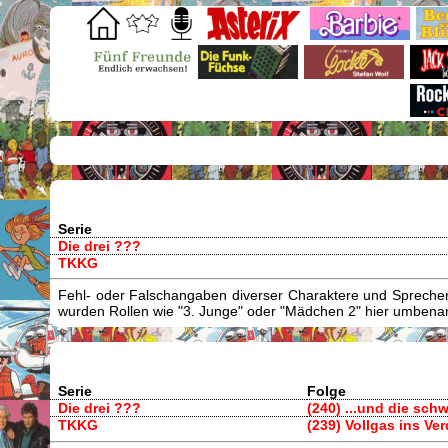
Serie
Die drei ???
TKKG
Fehl- oder Falschangaben diverser Charaktere und Sprecher/
wurden Rollen wie "3. Junge" oder "Mädchen 2" hier umbenann
Serie
Folge
Die drei ???
(240) ...und die sch
TKKG
(239) Vollgas ins Ve