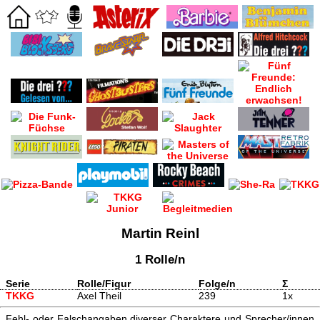
Martin Reinl
1 Rolle/n
Serie
Rolle/Figur
Folge/n
Σ
TKKG
Axel Theil
239
1x
Fehl- oder Falschangaben diverser Charaktere und Sprecher/innen