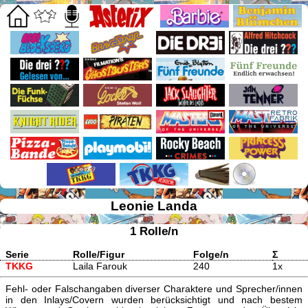
Leonie Landa
1 Rolle/n
Serie
Rolle/Figur
Folge/n
Σ
TKKG
Laila Farouk
240
1x
Fehl- oder Falschangaben diverser Charaktere und Sprecher/innen
in den Inlays/Covern wurden berücksichtigt und nach bestem