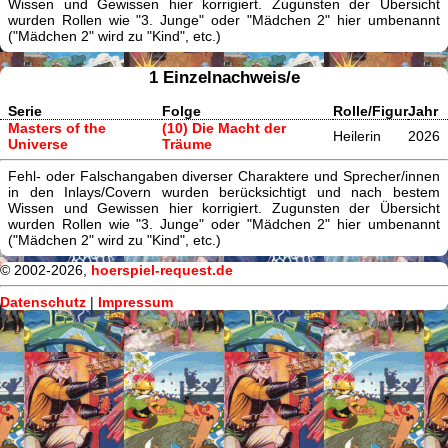
Wissen und Gewissen hier korrigiert. Zugunsten der Übersicht
wurden Rollen wie "3. Junge" oder "Mädchen 2" hier umbenannt
("Mädchen 2" wird zu "Kind", etc.)
1 Einzelnachweis/e
Serie
Folge
Rolle/Figur
Jahr
Masters of the
(10) Die Macht der
Heilerin
2026
Universe
Träume
Fehl- oder Falschangaben diverser Charaktere und Sprecher/innen
in den Inlays/Covern wurden berücksichtigt und nach bestem
Wissen und Gewissen hier korrigiert. Zugunsten der Übersicht
wurden Rollen wie "3. Junge" oder "Mädchen 2" hier umbenannt
("Mädchen 2" wird zu "Kind", etc.)
© 2002-2026,
hoerspiel-request.de
Datenschutz
|
Impressum