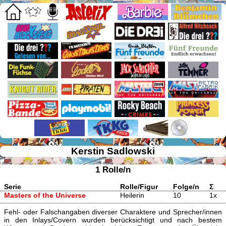
Kerstin Sadlowski
1 Rolle/n
Serie
Rolle/Figur
Folge/n
Σ
Masters of the Universe
Heilerin
10
1x
Fehl- oder Falschangaben diverser Charaktere und Sprecher/innen
in den Inlays/Covern wurden berücksichtigt und nach bestem