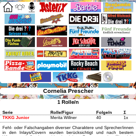
Cornelia Prescher
1 Rolle/n
Serie
Rolle/Figur
Folge/n
Σ
TKKG Junior
Merita Willner
40
1x
Fehl- oder Falschangaben diverser Charaktere und Sprecher/innen
in den Inlays/Covern wurden berücksichtigt und nach bestem