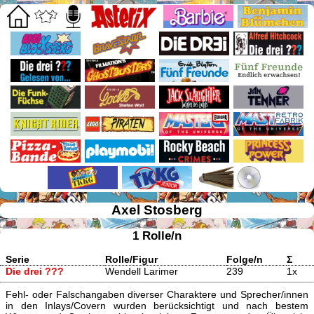
Axel Stosberg
1 Rolle/n
Serie
Rolle/Figur
Folge/n
Σ
Die drei ???
Wendell Larimer
239
1x
Fehl- oder Falschangaben diverser Charaktere und Sprecher/innen
in den Inlays/Covern wurden berücksichtigt und nach bestem