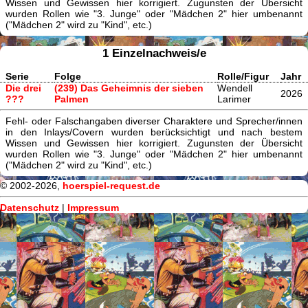
Wissen und Gewissen hier korrigiert. Zugunsten der Übersicht
wurden Rollen wie "3. Junge" oder "Mädchen 2" hier umbenannt
("Mädchen 2" wird zu "Kind", etc.)
1 Einzelnachweis/e
Serie
Folge
Rolle/Figur
Jahr
Die drei
(239) Das Geheimnis der sieben
Wendell
2026
???
Palmen
Larimer
Fehl- oder Falschangaben diverser Charaktere und Sprecher/innen
in den Inlays/Covern wurden berücksichtigt und nach bestem
Wissen und Gewissen hier korrigiert. Zugunsten der Übersicht
wurden Rollen wie "3. Junge" oder "Mädchen 2" hier umbenannt
("Mädchen 2" wird zu "Kind", etc.)
© 2002-2026,
hoerspiel-request.de
Datenschutz
|
Impressum